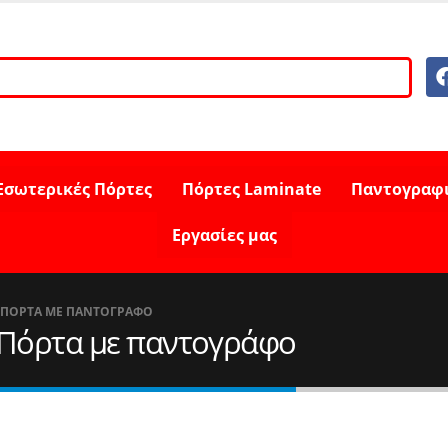
Εσωτερικές Πόρτες
Πόρτες Laminate
Παντογραφ
Εργασίες μας
 ΠΌΡΤΑ ΜΕ ΠΑΝΤΟΓΡΆΦΟ
ή Πόρτα με παντογράφο