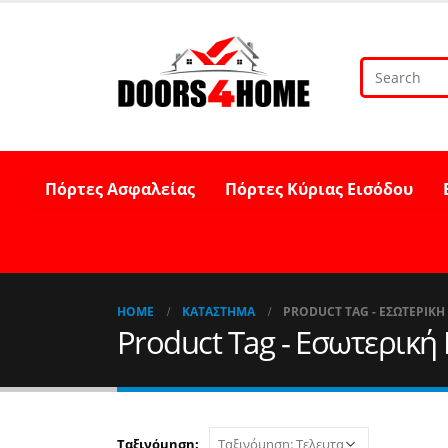
Πόρτες Ασφαλείας
Πόρτες Κύριας Εισόδου
HOME
ΚΑΤΆΣΤΗΜΑ
PRODUCT TAG -
ΕΣΩΤΕΡΙΚΉ
Product Tag - Εσωτερικ
Ταξινόμηση: