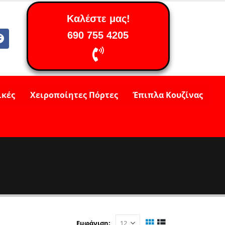
Καλέστε μας!
690 755 4205
ικές
Χειροποίητες Πόρτες
Έπιπλα Κουζίνας
Εμφάνιση: