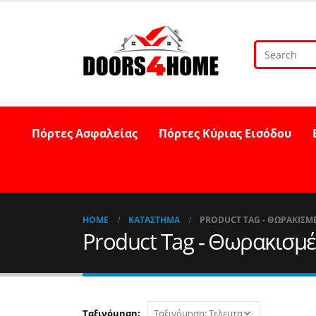
Πόρτες Ασφαλείας
Πόρτες Κύριας Εισόδου
HOME
ΚΑΤΆΣΤΗΜΑ
PRODUCT TAG -
ΘΩΡΑΚΙΣΜΈ
Product Tag - Θωρακισμ
Ταξινόμηση: