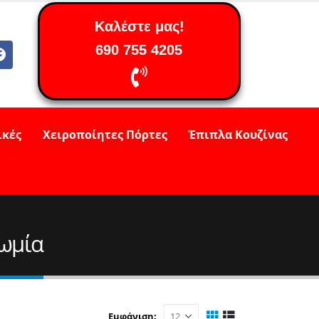
Καλέστε μας!
690 755 4205
ικές
Χειροποίητες Πόρτες
Έπιπλα Κουζίνας
ρωμία
Εμφάνιση: