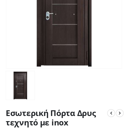
Εσωτερική Πόρτα Δρυς
τεχνητό με inox