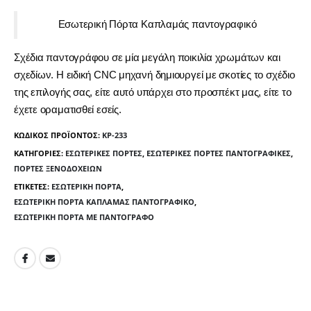
Εσωτερική Πόρτα Καπλαμάς παντογραφικό
Σχέδια παντογράφου σε μία μεγάλη ποικιλία χρωμάτων και
σχεδίων. Η ειδική CNC μηχανή δημιουργεί με σκοτίες το σχέδιο
της επιλογής σας, είτε αυτό υπάρχει στο προσπέκτ μας, είτε το
έχετε οραματισθεί εσείς.
ΚΩΔΙΚΌΣ ΠΡΟΪΌΝΤΟΣ:
KP-233
ΚΑΤΗΓΟΡΊΕΣ:
ΕΣΩΤΕΡΙΚΈΣ ΠΌΡΤΕΣ
,
ΕΣΩΤΕΡΙΚΈΣ ΠΌΡΤΕΣ ΠΑΝΤΟΓΡΑΦΙΚΈΣ
,
ΠΌΡΤΕΣ ΞΕΝΟΔΟΧΕΊΩΝ
ΕΤΙΚΈΤΕΣ:
ΕΣΩΤΕΡΙΚΉ ΠΌΡΤΑ
,
ΕΣΩΤΕΡΙΚΉ ΠΌΡΤΑ ΚΑΠΛΑΜΆΣ ΠΑΝΤΟΓΡΑΦΙΚΌ
,
ΕΣΩΤΕΡΙΚΉ ΠΌΡΤΑ ΜΕ ΠΑΝΤΟΓΡΆΦΟ