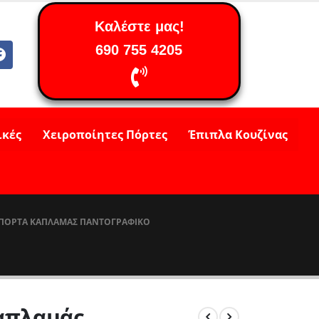
Καλέστε μας!
690 755 4205
ικές
Χειροποίητες Πόρτες
Έπιπλα Κουζίνας
 ΠΌΡΤΑ ΚΑΠΛΑΜΆΣ ΠΑΝΤΟΓΡΑΦΙΚΌ
απλαμάς