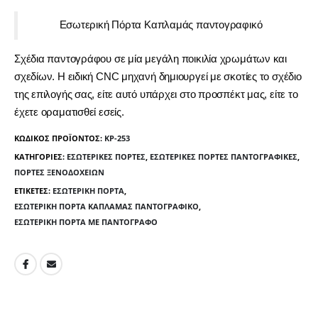
Εσωτερική Πόρτα Καπλαμάς παντογραφικό
Σχέδια παντογράφου σε μία μεγάλη ποικιλία χρωμάτων και
σχεδίων. Η ειδική CNC μηχανή δημιουργεί με σκοτίες το σχέδιο
της επιλογής σας, είτε αυτό υπάρχει στο προσπέκτ μας, είτε το
έχετε οραματισθεί εσείς.
ΚΩΔΙΚΌΣ ΠΡΟΪΌΝΤΟΣ:
KP-253
ΚΑΤΗΓΟΡΊΕΣ:
ΕΣΩΤΕΡΙΚΈΣ ΠΌΡΤΕΣ
,
ΕΣΩΤΕΡΙΚΈΣ ΠΌΡΤΕΣ ΠΑΝΤΟΓΡΑΦΙΚΈΣ
,
ΠΌΡΤΕΣ ΞΕΝΟΔΟΧΕΊΩΝ
ΕΤΙΚΈΤΕΣ:
ΕΣΩΤΕΡΙΚΉ ΠΌΡΤΑ
,
ΕΣΩΤΕΡΙΚΉ ΠΌΡΤΑ ΚΑΠΛΑΜΆΣ ΠΑΝΤΟΓΡΑΦΙΚΌ
,
ΕΣΩΤΕΡΙΚΉ ΠΌΡΤΑ ΜΕ ΠΑΝΤΟΓΡΆΦΟ