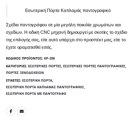
Εσωτερική Πόρτα Καπλαμάς παντογραφικό
Σχέδια παντογράφου σε μία μεγάλη ποικιλία χρωμάτων και
σχεδίων. Η ειδική CNC μηχανή δημιουργεί με σκοτίες το σχέδιο
της επιλογής σας, είτε αυτό υπάρχει στο προσπέκτ μας, είτε το
έχετε οραματισθεί εσείς.
ΚΩΔΙΚΌΣ ΠΡΟΪΌΝΤΟΣ:
KP-208
ΚΑΤΗΓΟΡΊΕΣ:
ΕΣΩΤΕΡΙΚΈΣ ΠΌΡΤΕΣ
,
ΕΣΩΤΕΡΙΚΈΣ ΠΌΡΤΕΣ ΠΑΝΤΟΓΡΑΦΙΚΈΣ
,
ΠΌΡΤΕΣ ΞΕΝΟΔΟΧΕΊΩΝ
ΕΤΙΚΈΤΕΣ:
ΕΣΩΤΕΡΙΚΉ ΠΌΡΤΑ
,
ΕΣΩΤΕΡΙΚΉ ΠΌΡΤΑ ΚΑΠΛΑΜΆΣ ΠΑΝΤΟΓΡΑΦΙΚΌ
,
ΕΣΩΤΕΡΙΚΉ ΠΌΡΤΑ ΜΕ ΠΑΝΤΟΓΡΆΦΟ