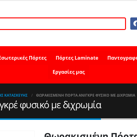
Εσωτερικές Πόρτες
Πόρτες Laminate
Παντογραφ
Εργασίες μας
ΉΣ ΚΑΤΑΣΚΕΥΉΣ
ΘΩΡΑΚΙΣΜΈΝΗ ΠΌΡΤΑ ΑΝΙΓΚΡΈ ΦΥΣΙΚΌ ΜΕ ΔΙΧΡΩΜΊΑ
κρέ φυσικό με διχρωμία
Θωρακισμένη Πόρτα