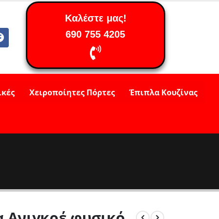
Καλέστε μας!
690 755 4205
ικές
Χειροποίητες Πόρτες
Έπιπλα Κουζίνας
 Ανιγκρέ φυσικό