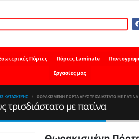
Εσωτερικές Πόρτες
Πόρτες Laminate
Παντογραφ
Εργασίες μας
ΉΣ ΚΑΤΑΣΚΕΥΉΣ
ΘΩΡΑΚΙΣΜΈΝΗ ΠΌΡΤΑ ΔΡΥΣ ΤΡΙΣΔΙΆΣΤΑΤΟ ΜΕ ΠΑΤΊΝΑ
 τρισδιάστατο με πατίνα
Θωρακισμένη Πόρτα