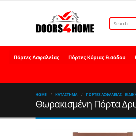
Πόρτες Ασφαλείας
Πόρτες Κύριας Εισόδου
HOME
ΚΑΤΆΣΤΗΜΑ
ΠΌΡΤΕΣ ΑΣΦΑΛΕΊΑΣ
,
ΕΙΔΙΚ
Θωρακισμένη Πόρτα Δρυς