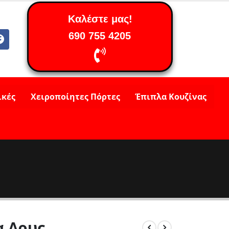
Καλέστε μας!
690 755 4205
ικές
Χειροποίητες Πόρτες
Έπιπλα Κουζίνας
 Δρυς