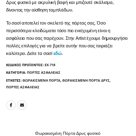
Δρυς φυσικό με ακρυλική βαφή και μπιζουτέ σκάλισμα,
δίνοντας την αίσθηση ταμπλάδων.
Το σασί αποτελεί τον σκελετό της πόρτας σας. Όσο
περισσότερα κλειδώματα τόσο πιο ενισχυμένη είναι η
ασφάλεια που σας παρέχουν. Στην Artist έχουμε δημιουργήσει
πολλές επιλογές για να βρείτε αυτήν που σας ταιριάζει
καλύτερα. Δείτε τα σασί
εδώ
.
ΚΩΔΙΚΌΣ ΠΡΟΪΌΝΤΟΣ:
EX-718
ΚΑΤΗΓΟΡΊΑ:
ΠΌΡΤΕΣ ΑΣΦΑΛΕΊΑΣ
ΕΤΙΚΈΤΕΣ:
ΘΩΡΑΚΙΣΜΈΝΗ ΠΌΡΤΑ
,
ΘΩΡΑΚΙΣΜΈΝΗ ΠΌΡΤΑ ΔΡΥΣ
,
ΠΌΡΤΕΣ ΑΣΦΑΛΕΊΑΣ
Θωρακισμένη Πόρτα Δρυς φυσικό