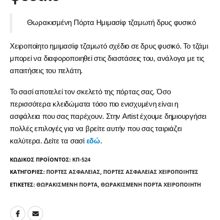
Θωρακισμένη Πόρτα Ημιμασίφ τζαμωτή δρυς φυσικό
Χειροποίητο ημιμασίφ τζαμωτό σχέδιο σε δρυς φυσικό. Το τζάμι
μπορεί να διαφοροποιηθεί στις διαστάσεις του, ανάλογα με τις
απαιτήσεις του πελάτη.
Το σασί αποτελεί τον σκελετό της πόρτας σας. Όσο
περισσότερα κλειδώματα τόσο πιο ενισχυμένη είναι η
ασφάλεια που σας παρέχουν. Στην Artist έχουμε δημιουργήσει
πολλές επιλογές για να βρείτε αυτήν που σας ταιριάζει
καλύτερα. Δείτε τα σασί
εδώ
.
ΚΩΔΙΚΌΣ ΠΡΟΪΌΝΤΟΣ:
ΚΠ-524
ΚΑΤΗΓΟΡΊΕΣ:
ΠΌΡΤΕΣ ΑΣΦΑΛΕΊΑΣ
,
ΠΌΡΤΕΣ ΑΣΦΑΛΕΊΑΣ ΧΕΙΡΟΠΟΊΗΤΕΣ
ΕΤΙΚΈΤΕΣ:
ΘΩΡΑΚΙΣΜΈΝΗ ΠΌΡΤΑ
,
ΘΩΡΑΚΙΣΜΈΝΗ ΠΌΡΤΑ ΧΕΙΡΟΠΟΊΗΤΗ