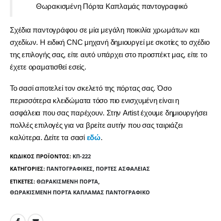
Θωρακισμένη Πόρτα Καπλαμάς παντογραφικό
Σχέδια παντογράφου σε μία μεγάλη ποικιλία χρωμάτων και
σχεδίων. Η ειδική CNC μηχανή δημιουργεί με σκοτίες το σχέδιο
της επιλογής σας, είτε αυτό υπάρχει στο προσπέκτ μας, είτε το
έχετε οραματισθεί εσείς.
Το σασί αποτελεί τον σκελετό της πόρτας σας. Όσο
περισσότερα κλειδώματα τόσο πιο ενισχυμένη είναι η
ασφάλεια που σας παρέχουν. Στην Artist έχουμε δημιουργήσει
πολλές επιλογές για να βρείτε αυτήν που σας ταιριάζει
καλύτερα. Δείτε τα σασί
εδώ
.
ΚΩΔΙΚΌΣ ΠΡΟΪΌΝΤΟΣ:
ΚΠ-222
ΚΑΤΗΓΟΡΊΕΣ:
ΠΑΝΤΟΓΡΑΦΙΚΈΣ
,
ΠΌΡΤΕΣ ΑΣΦΑΛΕΊΑΣ
ΕΤΙΚΈΤΕΣ:
ΘΩΡΑΚΙΣΜΈΝΗ ΠΌΡΤΑ
,
ΘΩΡΑΚΙΣΜΈΝΗ ΠΌΡΤΑ ΚΑΠΛΑΜΆΣ ΠΑΝΤΟΓΡΑΦΙΚΌ