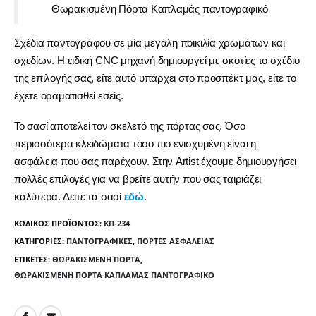
Θωρακισμένη Πόρτα Καπλαμάς παντογραφικό
Σχέδια παντογράφου σε μία μεγάλη ποικιλία χρωμάτων και
σχεδίων. Η ειδική CNC μηχανή δημιουργεί με σκοτίες το σχέδιο
της επιλογής σας, είτε αυτό υπάρχει στο προσπέκτ μας, είτε το
έχετε οραματισθεί εσείς.
Το σασί αποτελεί τον σκελετό της πόρτας σας. Όσο
περισσότερα κλειδώματα τόσο πιο ενισχυμένη είναι η
ασφάλεια που σας παρέχουν. Στην Artist έχουμε δημιουργήσει
πολλές επιλογές για να βρείτε αυτήν που σας ταιριάζει
καλύτερα. Δείτε τα σασί
εδώ
.
ΚΩΔΙΚΌΣ ΠΡΟΪΌΝΤΟΣ:
ΚΠ-234
ΚΑΤΗΓΟΡΊΕΣ:
ΠΑΝΤΟΓΡΑΦΙΚΈΣ
,
ΠΌΡΤΕΣ ΑΣΦΑΛΕΊΑΣ
ΕΤΙΚΈΤΕΣ:
ΘΩΡΑΚΙΣΜΈΝΗ ΠΌΡΤΑ
,
ΘΩΡΑΚΙΣΜΈΝΗ ΠΌΡΤΑ ΚΑΠΛΑΜΆΣ ΠΑΝΤΟΓΡΑΦΙΚΌ