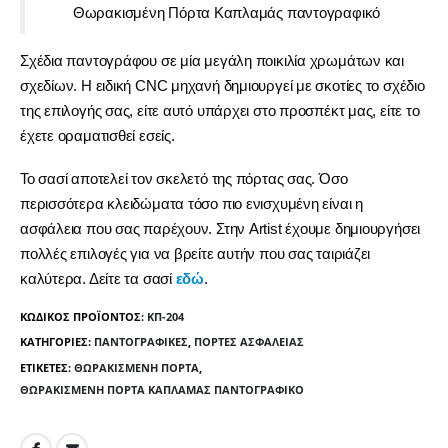
Θωρακισμένη Πόρτα Καπλαμάς παντογραφικό
Σχέδια παντογράφου σε μία μεγάλη ποικιλία χρωμάτων και
σχεδίων. Η ειδική CNC μηχανή δημιουργεί με σκοτίες το σχέδιο
της επιλογής σας, είτε αυτό υπάρχει στο προσπέκτ μας, είτε το
έχετε οραματισθεί εσείς.
Το σασί αποτελεί τον σκελετό της πόρτας σας. Όσο
περισσότερα κλειδώματα τόσο πιο ενισχυμένη είναι η
ασφάλεια που σας παρέχουν. Στην Artist έχουμε δημιουργήσει
πολλές επιλογές για να βρείτε αυτήν που σας ταιριάζει
καλύτερα. Δείτε τα σασί
εδώ
.
ΚΩΔΙΚΌΣ ΠΡΟΪΌΝΤΟΣ:
ΚΠ-204
ΚΑΤΗΓΟΡΊΕΣ:
ΠΑΝΤΟΓΡΑΦΙΚΈΣ
,
ΠΌΡΤΕΣ ΑΣΦΑΛΕΊΑΣ
ΕΤΙΚΈΤΕΣ:
ΘΩΡΑΚΙΣΜΈΝΗ ΠΌΡΤΑ
,
ΘΩΡΑΚΙΣΜΈΝΗ ΠΌΡΤΑ ΚΑΠΛΑΜΆΣ ΠΑΝΤΟΓΡΑΦΙΚΌ