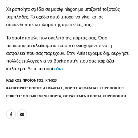
Χειροποίητο σχέδιο σε μασίφ niagon με μπιζοντέ τοξοτούς
ταμπλάδες. Το σχέδιο αυτό μπορεί να γίνει και σε
οποιονδήποτε καπλαμά της αρεσκείας σας.
Το σασί αποτελεί τον σκελετό της πόρτας σας. Όσο
περισσότερα κλειδώματα τόσο πιο ενισχυμένη είναι η
ασφάλεια που σας παρέχουν. Στην Artist έχουμε δημιουργήσει
πολλές επιλογές για να βρείτε αυτήν που σας ταιριάζει
καλύτερα. Δείτε τα σασί
εδώ
.
ΚΩΔΙΚΌΣ ΠΡΟΪΌΝΤΟΣ:
ΚΠ-523
ΚΑΤΗΓΟΡΊΕΣ:
ΠΌΡΤΕΣ ΑΣΦΑΛΕΊΑΣ
,
ΠΌΡΤΕΣ ΑΣΦΑΛΕΊΑΣ ΧΕΙΡΟΠΟΊΗΤΕΣ
ΕΤΙΚΈΤΕΣ:
ΘΩΡΑΚΙΣΜΈΝΗ ΠΌΡΤΑ
,
ΘΩΡΑΚΙΣΜΈΝΗ ΠΌΡΤΑ ΧΕΙΡΟΠΟΊΗΤΗ