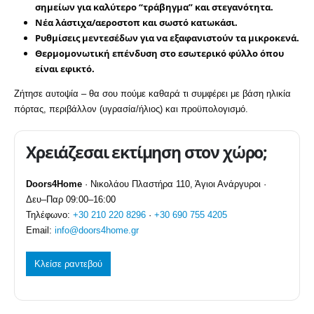
σημείων για καλύτερο “τράβηγμα” και στεγανότητα.
Νέα λάστιχα/αεροστοπ
και σωστό κατωκάσι.
Ρυθμίσεις μεντεσέδων
για να εξαφανιστούν τα μικροκενά.
Θερμομονωτική επένδυση
στο εσωτερικό φύλλο όπου
είναι εφικτό.
Ζήτησε αυτοψία – θα σου πούμε καθαρά τι συμφέρει με βάση ηλικία
πόρτας, περιβάλλον (υγρασία/ήλιος) και προϋπολογισμό.
Χρειάζεσαι εκτίμηση στον χώρο;
Doors4Home
· Νικολάου Πλαστήρα 110, Άγιοι Ανάργυροι ·
Δευ–Παρ 09:00–16:00
Τηλέφωνο:
+30 210 220 8296
·
+30 690 755 4205
Email:
info@doors4home.gr
Κλείσε ραντεβού