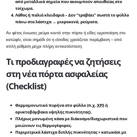
από μεταλλικά σημεία που ακουμπούν απευθείας στο
τοίχωμα.
Λάθος ή παλιά κλειδαριά
– Δεν “τραβάει” σωστά το φύλλο
πάνω στα λάστιχα → μικροκενά, ρεύματα.
Αν φέτος ένιωσες ρεύμα κοντά στην πόρτα ή είδες υγροποίηση στο
κατώφλι, είναι σημάδι ότι η είσοδος χρειάζεται παρέμβαση – από
απλή ρύθμιση μέχρι πλήρη αντικατάσταση.
Τι προδιαγραφές να ζητήσεις
στη νέα πόρτα ασφαλείας
(Checklist)
Θερμομονωτικό πυρήνα
στο φύλλο (π.χ.
XPS
ή
ορυκτοβάμβακα υψηλής πυκνότητας).
Πλήρως μονωμένη κάσα
με διάκοσμο/διαχωριστικά που
μειώνουν τις θερμογέφυρες.
Περιμετρικά λάστιχα διπλής πυκνότητας
+
κατωκάσι
με