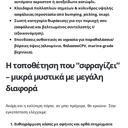
αυτόματο αεροστοπ ή ανοξείδωτο κατώφλι.
Κλειδαριά πολλαπλών σημείων
& κύλινδρος υψηλής
ασφάλειας (προστασία από bumping, picking, snap).
Σωστή κατηγορία θωράκισης
για την περιοχή σου
(ασφάλεια) και
βελτιωμένος συντελεστής U
(εξοικονόμηση).
Επενδύσεις ανθεκτικές σε υγρασία
για παραθαλάσσια/
βόρειες όψεις (αλουμίνιο, θαλασσοCPV, marine-grade
βερνίκια).
Η τοποθέτηση που “σφραγίζει”
– μικρά μυστικά με μεγάλη
διαφορά
Ακόμη και η καλύτερη πόρτα, αν μπει πρόχειρα, θα κρυώνει. Στην
εγκατάσταση ελέγχουμε:
Ευθυγράμμιση κάσας
με σφήνες και ορθά στηρίγματα