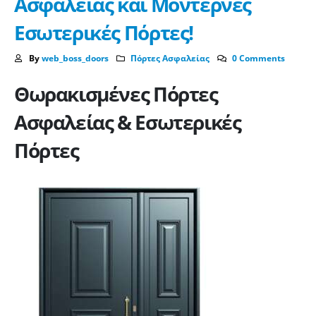
Ασφαλείας και Μοντέρνες
Εσωτερικές Πόρτες!
By
web_boss_doors
Πόρτες Ασφαλείας
0 Comments
Θωρακισμένες Πόρτες
Ασφαλείας & Εσωτερικές
Πόρτες