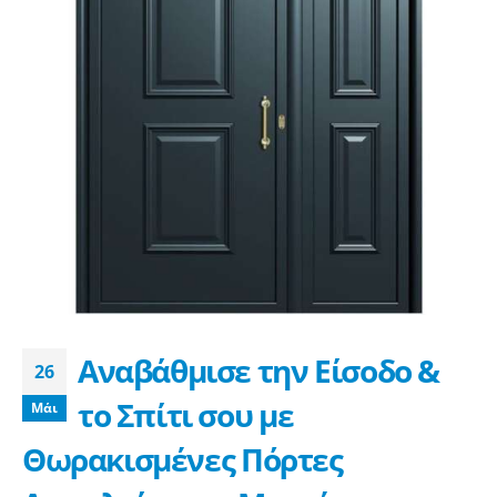
Αναβάθμισε την Είσοδο &
26
το Σπίτι σου με
Μάι
Θωρακισμένες Πόρτες